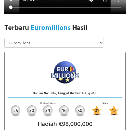
Terbaru
Euromillions
Hasil
Undian No:
0062,
Tanggal Undian:
4 Aug 2026
Undian Utama
Stars
25
30
34
46
50
01
12
Hadiah €98,000,000